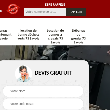
ÊTRE RAPPELÉ
arras
location de
Location de
Débarras
rtement
benne déchets
bennes à
de
avoie
verts 73 Savoie
gravats 73
grenier 73
Savoie
Savoie
n 73
Location de benne 73
Location de benne DI
DEVIS GRATUIT
Savoie
73 Savoie