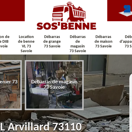
ion de
Location
Débarras
Débarras
Débarras
Déb
e DIB
de benne
de grange
de
de maison
d'appa
avoie
VL 73
73 Savoie
magasin
73 Savoie
73 S
Savoie
73 Savoie
enier 73
Débarras de magasin
Débarras de maiso
73 Savoie
Savoie
L Arvillard 73110