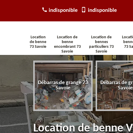
indisponible
indisponible
Location
Location de
Location de
Locat
de benne
benne
bennes
benn
73 Savoie
encombrant 73
particuliers 73
73 S
Savoie
Savoie
arras
Débarras de grange 73
Débarras de gr
tement 73
Savoie
Savoie
voie
Location de benne V