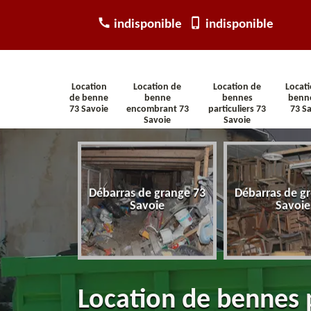
indisponible
indisponible
Location
Location de
Location de
Locat
de benne
benne
bennes
benn
73 Savoie
encombrant 73
particuliers 73
73 S
Savoie
Savoie
arras
Débarras de grange 73
Débarras de gr
tement 73
Savoie
Savoie
voie
Location de bennes p