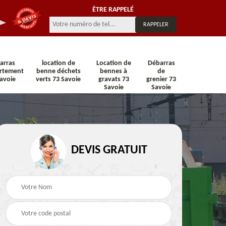
ÊTRE RAPPELÉ
arras
location de
Location de
Débarras
rtement
benne déchets
bennes à
de
avoie
verts 73 Savoie
gravats 73
grenier 73
Savoie
Savoie
n 73
Location de benne 73
Location de benne DI
DEVIS GRATUIT
Savoie
73 Savoie