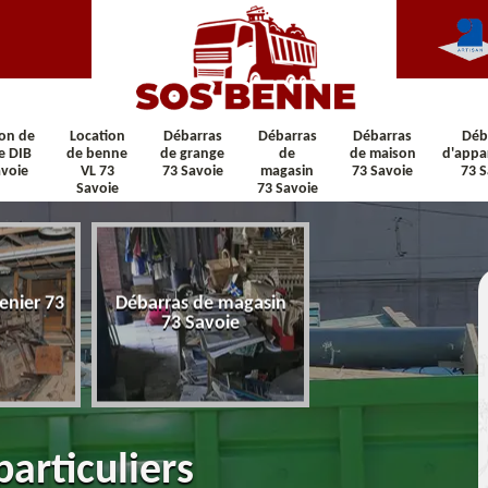
ion de
Location
Débarras
Débarras
Débarras
Déb
e DIB
de benne
de grange
de
de maison
d'appa
avoie
VL 73
73 Savoie
magasin
73 Savoie
73 S
Savoie
73 Savoie
enier 73
Débarras de magasin
Débarras de maiso
73 Savoie
Savoie
articuliers