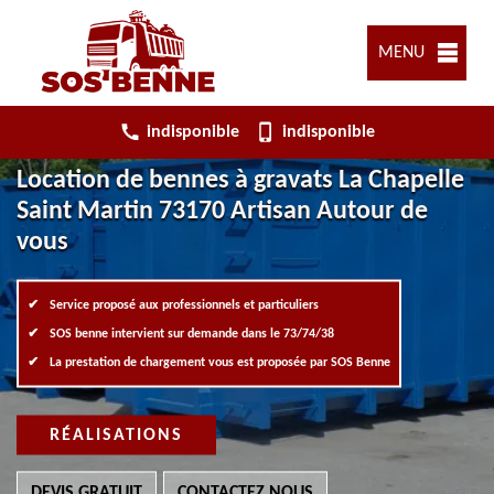
MENU
indisponible
indisponible
Location de bennes à gravats La Chapelle
Saint Martin 73170 Artisan Autour de
vous
Service proposé aux professionnels et particuliers
SOS benne intervient sur demande dans le 73/74/38
La prestation de chargement vous est proposée par SOS Benne
RÉALISATIONS
DEVIS GRATUIT
CONTACTEZ NOUS