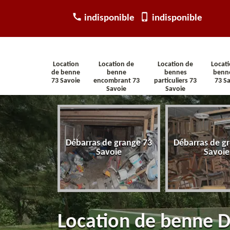
indisponible
indisponible
Location
Location de
Location de
Locat
de benne
benne
bennes
benn
73 Savoie
encombrant 73
particuliers 73
73 S
Savoie
Savoie
arras
Débarras de grange 73
Débarras de gr
tement 73
Savoie
Savoie
voie
Location de benne 