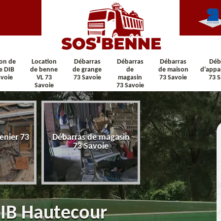
ion de
Location
Débarras
Débarras
Débarras
Déb
e DIB
de benne
de grange
de
de maison
d'appa
avoie
VL 73
73 Savoie
magasin
73 Savoie
73 S
Savoie
73 Savoie
enier 73
Débarras de magasin
Débarras de maiso
73 Savoie
Savoie
DIB Hautecour