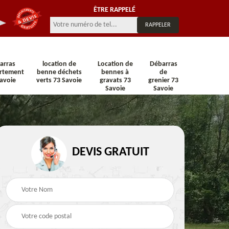
ÊTRE RAPPELÉ
arras
location de
Location de
Débarras
rtement
benne déchets
bennes à
de
avoie
verts 73 Savoie
gravats 73
grenier 73
Savoie
Savoie
n 73
Location de benne 73
Location de benne DI
DEVIS GRATUIT
Savoie
73 Savoie