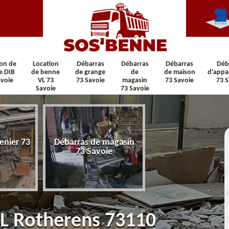
ion de
Location
Débarras
Débarras
Débarras
Déb
e DIB
de benne
de grange
de
de maison
d'appa
avoie
VL 73
73 Savoie
magasin
73 Savoie
73 S
Savoie
73 Savoie
enier 73
Débarras de magasin
Débarras de maiso
73 Savoie
Savoie
VL Rotherens 73110