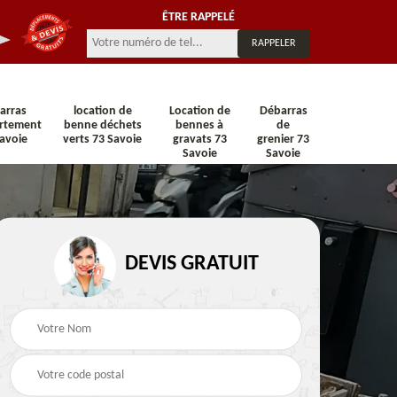
ÊTRE RAPPELÉ
arras
location de
Location de
Débarras
rtement
benne déchets
bennes à
de
avoie
verts 73 Savoie
gravats 73
grenier 73
Savoie
Savoie
n 73
Location de benne 73
Location de benne DI
DEVIS GRATUIT
Savoie
73 Savoie