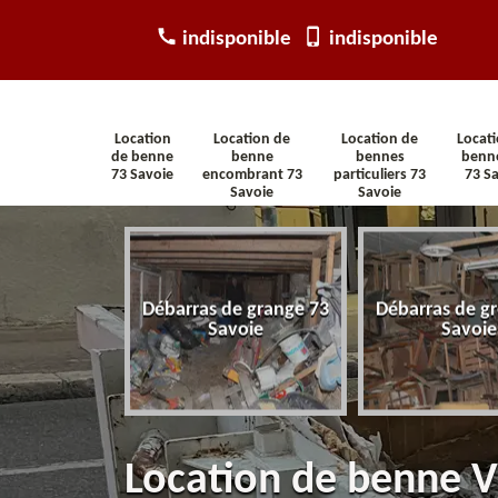
indisponible
indisponible
Location
Location de
Location de
Locat
de benne
benne
bennes
benn
73 Savoie
encombrant 73
particuliers 73
73 S
Savoie
Savoie
arras
Débarras de grange 73
Débarras de gr
tement 73
Savoie
Savoie
voie
Location de benne 