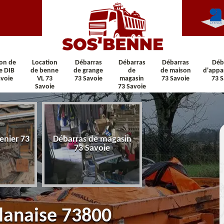
ion de
Location
Débarras
Débarras
Débarras
Déb
e DIB
de benne
de grange
de
de maison
d'appa
avoie
VL 73
73 Savoie
magasin
73 Savoie
73 S
Savoie
73 Savoie
enier 73
Débarras de magasin
Débarras de maiso
73 Savoie
Savoie
lanaise 73800