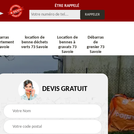
ÊTRE RAPPELÉ
arras
location de
Location de
Débarras
rtement
benne déchets
bennes à
de
avoie
verts 73 Savoie
gravats 73
grenier 73
Savoie
Savoie
n 73
Location de benne 73
Location de benne DI
DEVIS GRATUIT
Savoie
73 Savoie