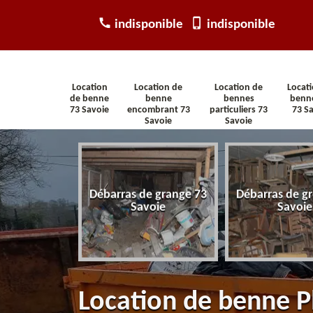
indisponible
indisponible
Location
Location de
Location de
Locat
de benne
benne
bennes
benn
73 Savoie
encombrant 73
particuliers 73
73 S
Savoie
Savoie
arras
Débarras de grange 73
Débarras de gr
tement 73
Savoie
Savoie
voie
Location de benne P