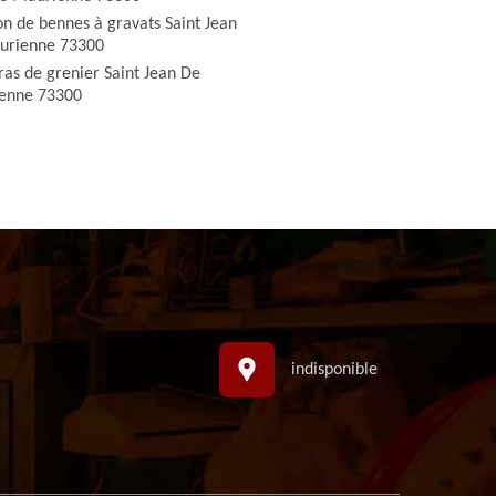
on de bennes à gravats Saint Jean
urienne 73300
as de grenier Saint Jean De
enne 73300
indisponible