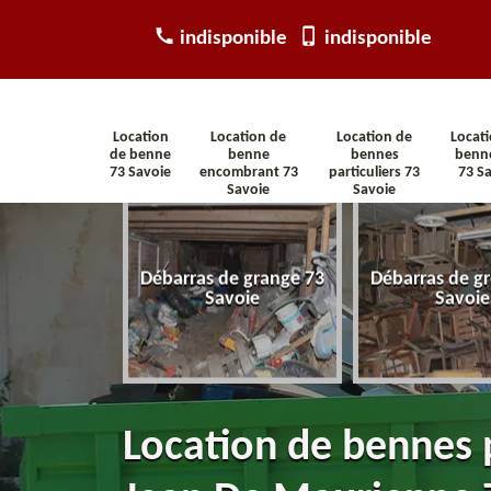
indisponible
indisponible
Location
Location de
Location de
Locat
de benne
benne
bennes
benn
73 Savoie
encombrant 73
particuliers 73
73 S
Savoie
Savoie
arras
Débarras de grange 73
Débarras de gr
tement 73
Savoie
Savoie
voie
Location de bennes p