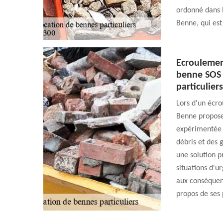
ordonné dans l
Benne, qui es
Ecroulemen
benne SOS 
particuliers
Lors d'un écr
Benne propose 
expérimentée p
débris et des 
une solution p
situations d'ur
aux conséquen
propos de ses 