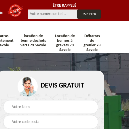
ÊTRE RAPPELÉ
arras
location de
Location de
Débarras
rtement
benne déchets
bennes à
de
avoie
verts 73 Savoie
gravats 73
grenier 73
Savoie
Savoie
n 73
Location de benne 73
Location de benne DI
Savoie
73 Savoie
DEVIS GRATUIT