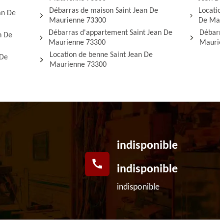
Débarras de maison Saint Jean De
Locati
an De
Maurienne 73300
De Ma
Débarras d'appartement Saint Jean De
Débarr
n De
Maurienne 73300
Mauri
Location de benne Saint Jean De
 De
Maurienne 73300
indisponible
indisponible
indisponible