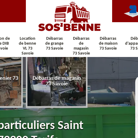
ion de
Location
Débarras
Débarras
Débarras
Déb
e DIB
de benne
de grange
de
de maison
d'appa
avoie
VL 73
73 Savoie
magasin
73 Savoie
73 S
Savoie
73 Savoie
enier 73
Débarras de magasin
Débarras de maiso
73 Savoie
Savoie
articuliers Saint