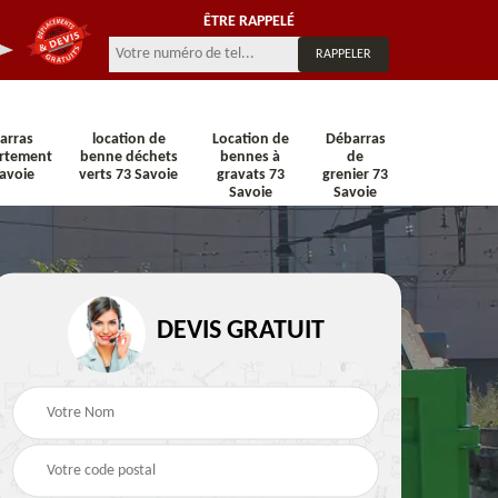
ÊTRE RAPPELÉ
arras
location de
Location de
Débarras
rtement
benne déchets
bennes à
de
avoie
verts 73 Savoie
gravats 73
grenier 73
Savoie
Savoie
n 73
Location de benne 73
Location de benne DI
DEVIS GRATUIT
Savoie
73 Savoie