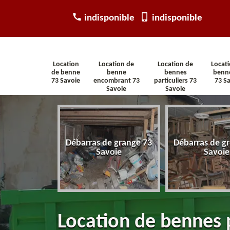
indisponible
indisponible
Location
Location de
Location de
Locat
de benne
benne
bennes
benn
73 Savoie
encombrant 73
particuliers 73
73 S
Savoie
Savoie
arras
Débarras de grange 73
Débarras de gr
tement 73
Savoie
Savoie
voie
Location de bennes p