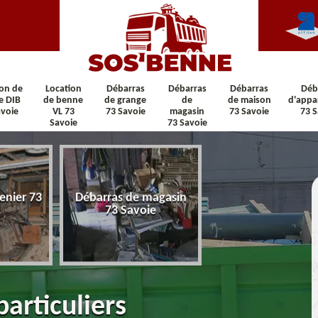
ion de
Location
Débarras
Débarras
Débarras
Déb
e DIB
de benne
de grange
de
de maison
d'appa
avoie
VL 73
73 Savoie
magasin
73 Savoie
73 S
Savoie
73 Savoie
enier 73
Débarras de magasin
Débarras de maiso
73 Savoie
Savoie
articuliers