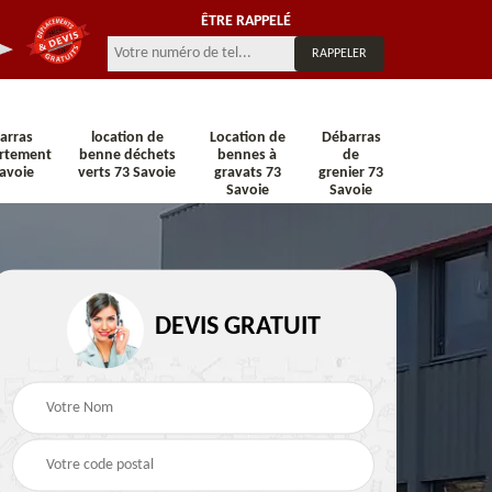
ÊTRE RAPPELÉ
arras
location de
Location de
Débarras
rtement
benne déchets
bennes à
de
avoie
verts 73 Savoie
gravats 73
grenier 73
Savoie
Savoie
n 73
Location de benne 73
Location de benne DI
Savoie
73 Savoie
DEVIS GRATUIT