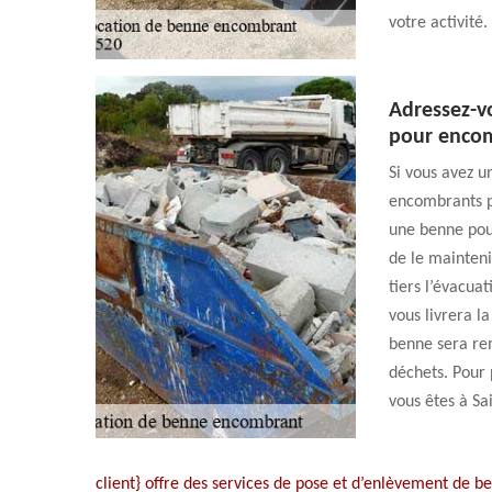
votre activité.
Adressez-v
pour enco
Si vous avez u
encombrants pe
une benne pou
de le mainteni
tiers l’évacua
vous livrera l
benne sera remp
déchets. Pour p
vous êtes à Sa
client} offre des services de pose et d’enlèvement de 