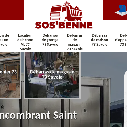
ion de
Location
Débarras
Débarras
Débarras
Déb
e DIB
de benne
de grange
de
de maison
d'appa
avoie
VL 73
73 Savoie
magasin
73 Savoie
73 S
Savoie
73 Savoie
enier 73
Débarras de magasin
Débarras de maiso
73 Savoie
Savoie
encombrant Saint