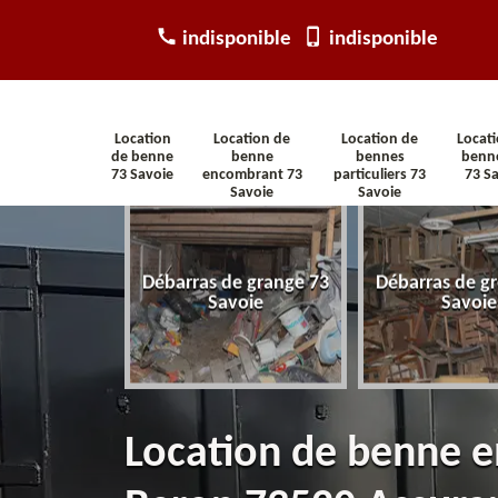
indisponible
indisponible
Location
Location de
Location de
Locat
de benne
benne
bennes
benn
73 Savoie
encombrant 73
particuliers 73
73 S
Savoie
Savoie
arras
Débarras de grange 73
Débarras de gr
tement 73
Savoie
Savoie
voie
Location de benne 