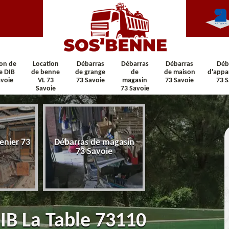
ion de
Location
Débarras
Débarras
Débarras
Déb
e DIB
de benne
de grange
de
de maison
d'appa
avoie
VL 73
73 Savoie
magasin
73 Savoie
73 S
Savoie
73 Savoie
nier 73
Débarras de magasin
Débarras de maison
73 Savoie
Savoie
IB La Table 73110