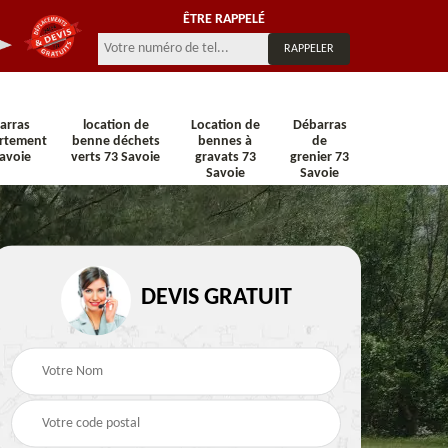
ÊTRE RAPPELÉ
arras
location de
Location de
Débarras
rtement
benne déchets
bennes à
de
avoie
verts 73 Savoie
gravats 73
grenier 73
Savoie
Savoie
 73
Location de benne 73
Location de benne DIB
DEVIS GRATUIT
Savoie
73 Savoie