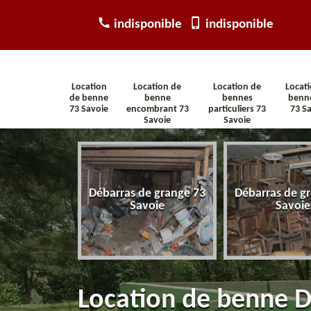
indisponible
indisponible
Location
Location de
Location de
Locat
de benne
benne
bennes
benn
73 Savoie
encombrant 73
particuliers 73
73 S
Savoie
Savoie
ras
Débarras de grange 73
Débarras de gre
ment 73
Savoie
Savoie
ie
Location de benne D