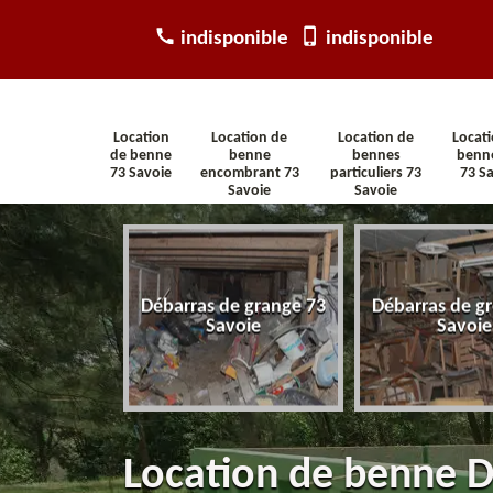
indisponible
indisponible
Location
Location de
Location de
Locat
de benne
benne
bennes
benn
73 Savoie
encombrant 73
particuliers 73
73 S
Savoie
Savoie
arras
Débarras de grange 73
Débarras de gr
tement 73
Savoie
Savoie
voie
Location de benne D