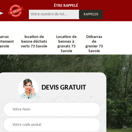
ÊTRE RAPPELÉ
arras
location de
Location de
Débarras
rtement
benne déchets
bennes à
de
avoie
verts 73 Savoie
gravats 73
grenier 73
Savoie
Savoie
n 73
Location de benne 73
Location de benne DI
DEVIS GRATUIT
Savoie
73 Savoie