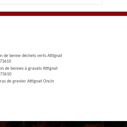
on de benne déchets verts Attignat
 73610
on de bennes à gravats Attignat
 73610
ras de grenier Attignat Oncin
0