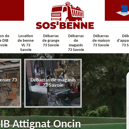
ion de
Location
Débarras
Débarras
Débarras
Déb
e DIB
de benne
de grange
de
de maison
d'appa
avoie
VL 73
73 Savoie
magasin
73 Savoie
73 S
Savoie
73 Savoie
enier 73
Débarras de magasin
Débarras de maiso
73 Savoie
Savoie
IB Attignat Oncin